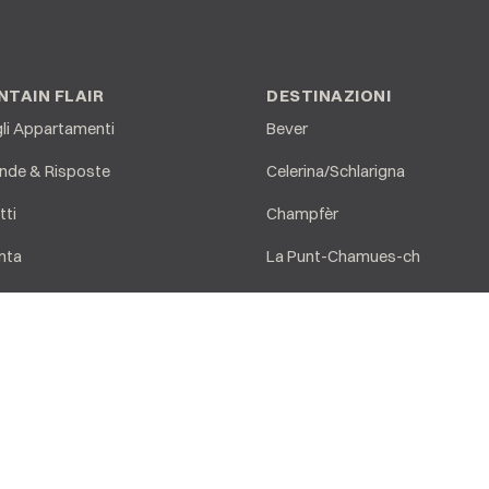
TAIN FLAIR
DESTINAZIONI
gli Appartamenti
Bever
de & Risposte
Celerina/Schlarigna
tti
Champfèr
nta
La Punt-Chamues-ch
Madulain
ione dei dati
Maloja
Pontresina
Samedan
Sils