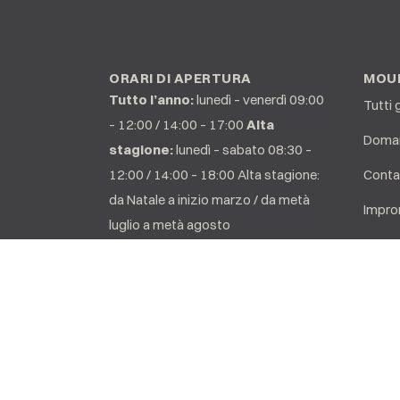
ORARI DI APERTURA
MOUN
Tutto l’anno:
lunedì – venerdì 09:00
Tutti 
– 12:00 / 14:00 – 17:00
Alta
Doman
stagione:
lunedì – sabato 08:30 –
12:00 / 14:00 – 18:00 Alta stagione:
Conta
da Natale a inizio marzo / da metà
Impro
luglio a metà agosto
CG
Protez