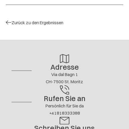
Appartamento molto cozy, soleggiato ed
attrezzato di tutto. Tutto al top, incluso i servizi
offerti
Zurück zu den Ergebnissen
5 / 5
M. CASPANI
JANUAR 2026
Antwort anzeigen
Adresse
Weitere Bewertungen
Via dal Bagn 1
CH-7500 St. Moritz
Rufen Sie an
Persönlich für Sie da
+41818333388
Schreiben Sie uns