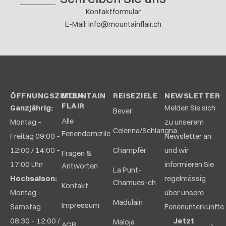
Kontaktformular
E-Mail
:
info@mountainflair.ch
ÖFFNUNGSZEITEN
MOUNTAIN
REISEZIELE
NEWSLETTER
FLAIR
Ganzjährig:
Melden Sie sich
Bever
Alle
Montag –
zu unserem
Celerina/Schlarigna
Feriendomizile
Freitag 09:00 –
Newsletter an
12:00 / 14:00 –
Champfèr
und wir
Fragen &
17:00 Uhr
informieren Sie
Antworten
La Punt-
Hochsaison:
regelmässig
Chamues-ch
Kontakt
Montag –
über unsere
Madulain
Impressum
Samstag
Ferienunterkünfte.
08:30 – 12:00 /
Jetzt
Maloja
AGB