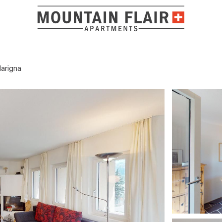
larigna
Lage und O
Sehr schöne Wohnung mit allem Komfort. Schade, dass ma
Skiraum und in die Tiefgarage kommt. Man gelangt über e
Garageneinfahrt in den Skiraum oder Garage. Dies ist ei
ADRESSE
5 / 5
G. FREI
FEBRUAR 2026
Vietta Chasauns 6