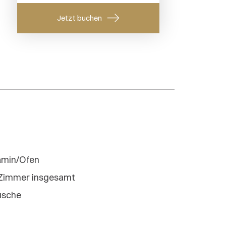
amin/Ofen
Zimmer insgesamt
usche