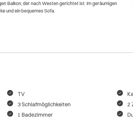
n Balkon, der nach Westen gerichtet ist. Im geräumigen
ke und ein bequemes Sofa.
TV
K
3 Schlafmöglichkeiten
2 
1 Badezimmer
D