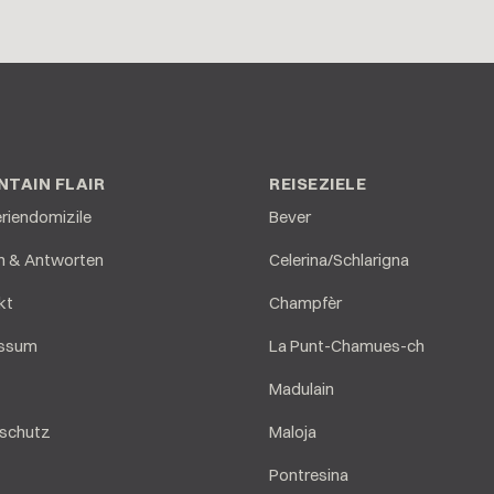
TAIN FLAIR
REISEZIELE
eriendomizile
Bever
n & Antworten
Celerina/Schlarigna
kt
Champfèr
essum
La Punt-Chamues-ch
Madulain
schutz
Maloja
Pontresina