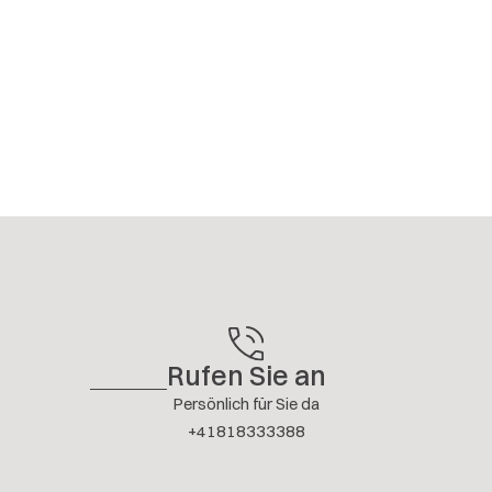
Rufen Sie an
Persönlich für Sie da
+41818333388