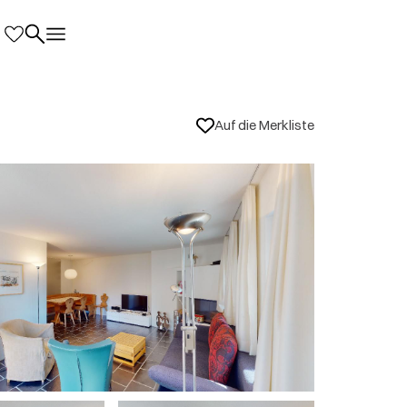
Auf die Merkliste
rtsinfos
n nicht direkt von der Wohnung in den
inen separaten Eingang oder über die
n wenig mühsam.