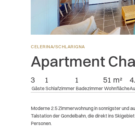
Gesamteindruck:
4.7
Lage:
4.7
Ausstattung:
4.8
Preis/Leistung:
4.3
CELERINA/SCHLARIGNA
Apartment Cha
3
1
1
51 m²
4.
 Gäste
 Schlafzimmer
 Badezimmer
 Wohnfläche
Au
Moderne 2.5 Zimmerwohnung in sonnigster und aus
Talstation der Gondelbahn, die direkt ins Skigebiet
Personen.