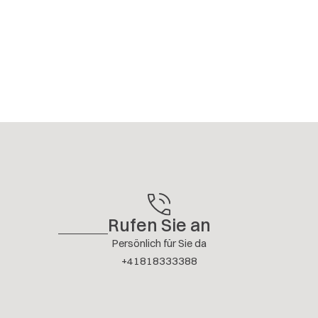
Rufen Sie an
Persönlich für Sie da
+41818333388