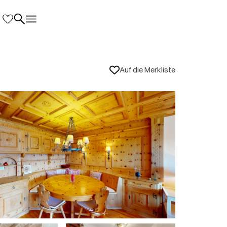
Auf die Merkliste
rtsinfos
it dated but has everything you need for a
igen