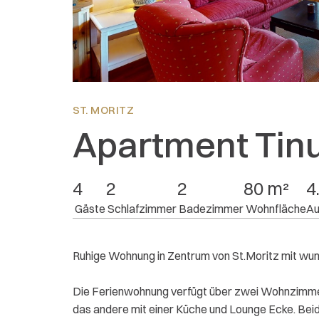
Lage:
4.4
Ausstattung:
3.2
Preis/Leistung:
4
ST. MORITZ
Apartment Tin
4
2
2
80 m²
4.
 Gäste
 Schlafzimmer
 Badezimmer
 Wohnfläche
Au
Ruhige Wohnung in Zentrum von St.Moritz mit wu
Die Ferienwohnung verfügt über zwei Wohnzimmer,
das andere mit einer Küche und Lounge Ecke. Bei