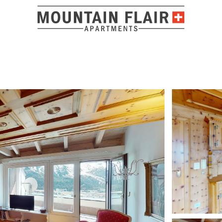
Lage und O
The team was responsive and helpful. The apartment is a b
comfortable stay. The views are awesome.
ADRESSE
4.3 / 5
Antwort anze
D. GEBERT
FEBRUAR 2026
Via Tinus 16
7500 St. Moritz