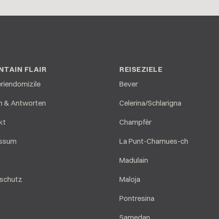
TAIN FLAIR
REISEZIELE
eriendomizile
Bever
n & Antworten
Celerina/Schlarigna
kt
Champfèr
essum
La Punt-Chamues-ch
Madulain
schutz
Maloja
Pontresina
Samedan