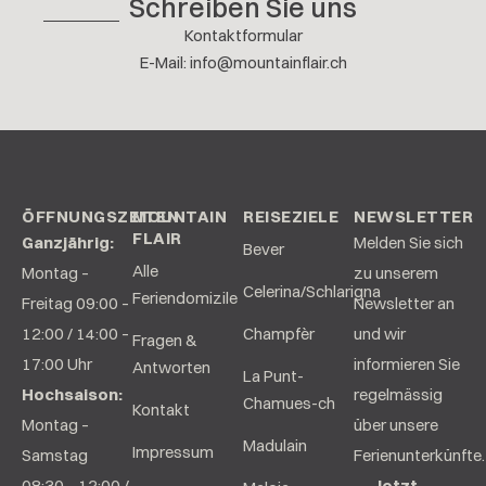
Schreiben Sie uns
Kontaktformular
E-Mail
:
info@mountainflair.ch
ÖFFNUNGSZEITEN
MOUNTAIN
REISEZIELE
NEWSLETTER
FLAIR
Ganzjährig:
Melden Sie sich
Bever
Alle
Montag –
zu unserem
Celerina/Schlarigna
Feriendomizile
Freitag 09:00 –
Newsletter an
12:00 / 14:00 –
Champfèr
und wir
Fragen &
17:00 Uhr
informieren Sie
Antworten
La Punt-
Hochsaison:
regelmässig
Chamues-ch
Kontakt
Montag –
über unsere
Madulain
Impressum
Samstag
Ferienunterkünfte.
08:30 – 12:00 /
Jetzt