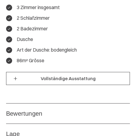
3 Zimmer insgesamt
2 Schlafzimmer
4.7 / 5
2 Badezimmer
Gesamtbewertung
Dusche
Art der Dusche: bodengleich
39 Bewertungen
86m² Grösse
Gesamteindruck:
5
Vollständige Ausstattung
Lage:
4.8
Ausstattung:
4.8
Preis/Leistung:
4.6