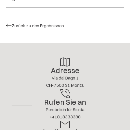
Very comfortable apartment and good location.
Communication is very quick and responsive!
Highly recommend!
Zurück zu den Ergebnissen
4.8 / 5
A. HO
FEBRUAR 2026
Weitere Bewertungen
Adresse
Via dal Bagn 1
CH-7500 St. Moritz
Rufen Sie an
Persönlich für Sie da
+41818333388