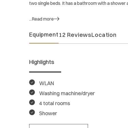
two single beds. It has a bathroom with a shower 
...Read more
Equipment
12 Reviews
Location
Highlights
WLAN
Washing machine/dryer
4 total rooms
Shower