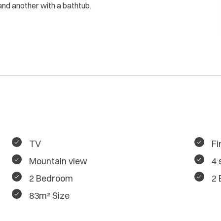
and another with a bathtub.
TV
Fi
Mountain view
4 
2 Bedroom
2 
83m² Size