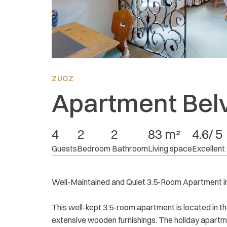
Location:
4.5
Equipment:
4
Price/performance:
4.7
ZUOZ
Apartment Belv
4
2
2
83 m²
4.6/ 5
Guests
Bedroom
 Bathroom
Living space
Excellent
Well-Maintained and Quiet 3.5-Room Apartment i
This well-kept 3.5-room apartment is located in t
extensive wooden furnishings. The holiday apartm