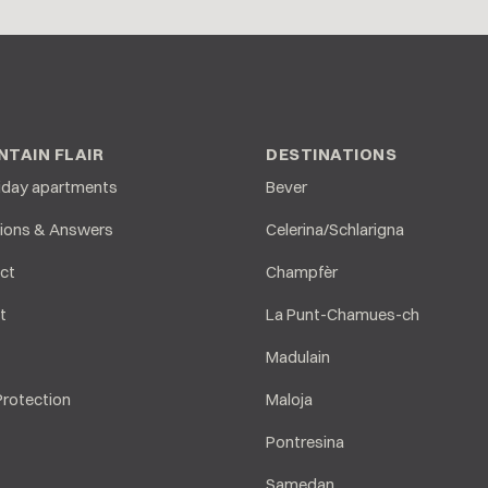
TAIN FLAIR
DESTINATIONS
liday apartments
Bever
ions & Answers
Celerina/Schlarigna
ct
Champfèr
t
La Punt-Chamues-ch
Madulain
Protection
Maloja
Pontresina
Samedan