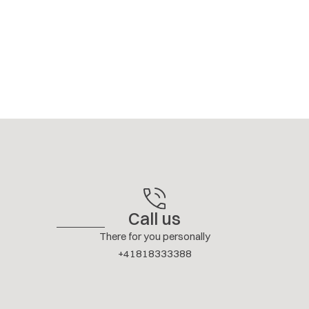
Call us
There for you personally
+41818333388