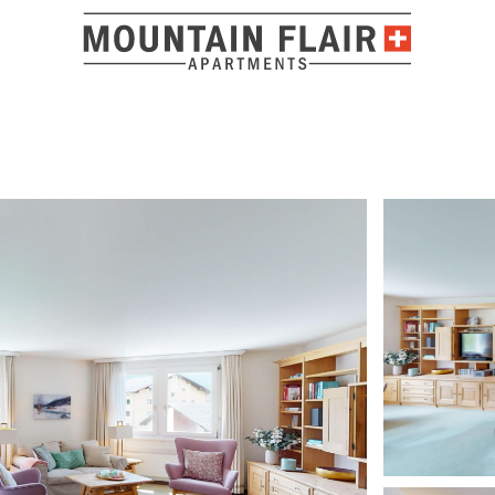
Location a
Auch diese Jahr waren wir wieder da - diesmal bei schöns
im Belvair 36 alle denkbaren Vorteile zusammenkommen: 
Bahnhof und Einkaufsmöglichkeiten, PP in Tiefgarage und 
ADRESSE
allem was es braucht, viel Holz, Licht und Wärme bei der E
schlicht ein Ort zum Wohlfühlen. Was wir ebenfalls sehr s
Champagna 2
Investitionen: so durften wir diesmal von einer besseren I
7524 Zuoz
neu renovierte Küche mit Induktionsherd nutzen und neu