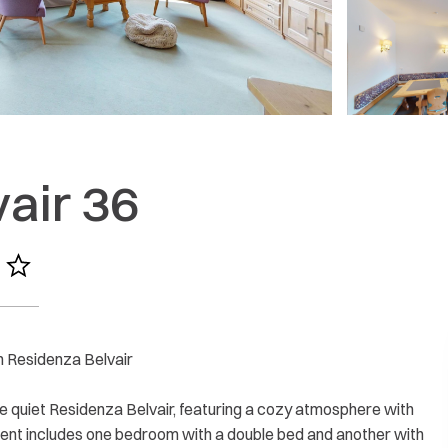
aufgefallen. Ein toller Mehrwert sind auch die Tickets für
Orte gebracht haben. Last but not least: der ganze Buchu
unkompliziert, die Pre-Arrival Infos sehr hilfreich und au
bei Rückfragen erhält man immer schnell und kompetent 
wieder ins home away from home reisen zu können und bed
5/ 5
Show answer
K.
OCTOBER 2023
air 36
More reviews
n Residenza Belvair
he quiet Residenza Belvair, featuring a cozy atmosphere with
ent includes one bedroom with a double bed and another with