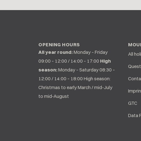
OPENING HOURS
MOUN
All year round:
Monday – Friday
All ho
09:00 – 12:00 / 14:00 – 17:00
High
Quest
season:
Monday – Saturday 08:30 –
12:00 / 14:00 – 18:00 High season:
Conta
Christmas to early March / mid-July
Imprin
to mid-August
GTC
Data 