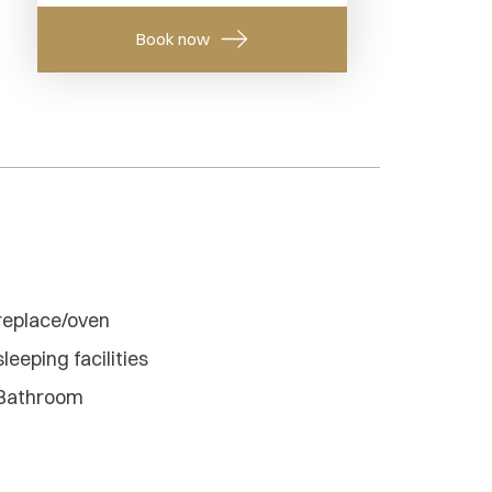
replace/oven
sleeping facilities
Bathroom