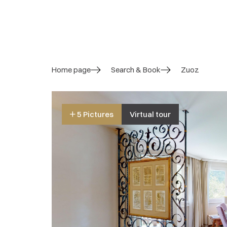
Home page
Search & Book
Zuoz
5 Pictures
Virtual tour
4.6/ 5
Overall rating
12 Reviews
Overall impression:
4