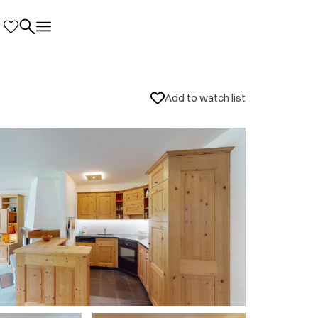
Add to watch list
nd local information
tem Herbstwetter. Wir sind uns einig, dass
perfekte und ruhige Lage unweit von
direkter Zugang mit Lift, Ausstattung mit
inrichtung, grosszügige Platzverhältnisse -
chätzen sind die kontinuierlichen
nternetverbindung profitieren, eine ganz
e Dekoelemente sind uns ebenfalls