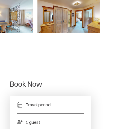
 die Bergbahnen, die uns an viele schöne
ngs-/Zahlungsprozess ist einfach und
sführlich, das neue Schlüsselsystem top und
Unterstützung. Wir hoffen, auch 2024
anken uns für alles ganz herzlich.
Book Now