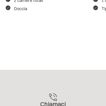
2 camere totali
1 
Doccia
Ti
Chiamaci