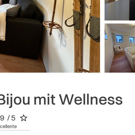
Lebensmittel fußläufig erreichbar. Idealer Ausgangspunk
ADRESSE
schönen Engadin. Check in/-out easy. Sehr sympathische
gut per whatsapp erreichbar und sehr hilfsbereit. Sehr ge
Chauntaluf 16
7524 Zuoz
5 / 5
Mostra risposta
H. BIERI
AGOSTO 2025
Bijou mit Wellness
9  / 5
cellente