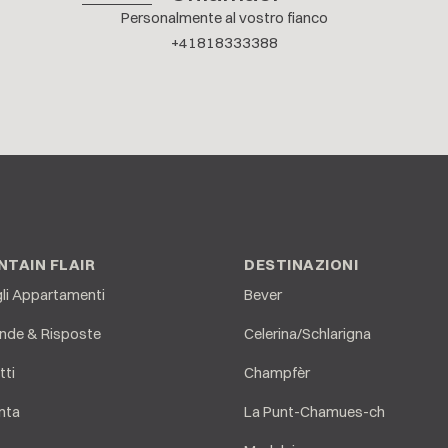
Personalmente al vostro fianco
+41818333388
TAIN FLAIR
DESTINAZIONI
gli Appartamenti
Bever
de & Risposte
Celerina/Schlarigna
tti
Champfèr
nta
La Punt-Chamues-ch