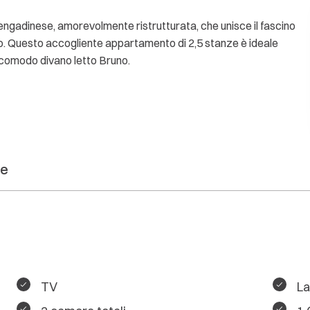
engadinese, amorevolmente ristrutturata, che unisce il fascino
no. Questo accogliente appartamento di 2,5 stanze è ideale
l comodo divano letto Bruno.
ne
TV
La