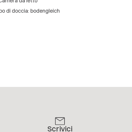
Camera da letto
po di doccia: bodengleich
Scrivici