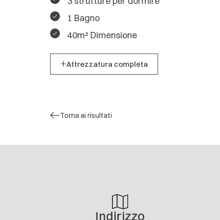
3 strutture per dormire
1 Bagno
40m² Dimensione
Attrezzatura completa
Torna ai risultati
Indirizzo