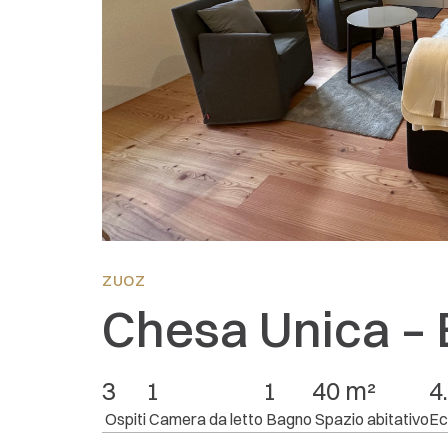
Valutazione complessiva
2 Valutazioni
Impressione generale:
5
Posizione:
5
Attrezzatura:
5
Prezzo/prestazioni:
4.5
ZUOZ
Chesa Unica – 
3
1
1
40 m²
4.
 Ospiti
 Camera da letto
 Bagno
 Spazio abitativo
Ec