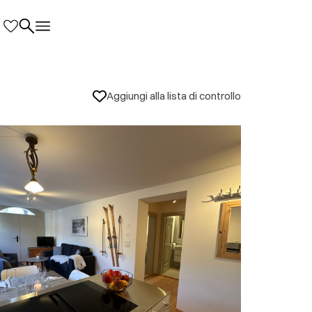
Aggiungi alla lista di controllo
 informazioni locali
eigenem Spa/Wellness und Fitnessbereich.
oz. Gastro, Bäckerei, Metzgerei,