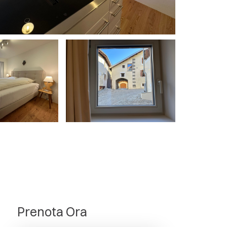
t für Wanderungen, Radtouren etc. im
r Eigentümer wohnt auch im Haus und ist
rne wieder!
Prenota Ora