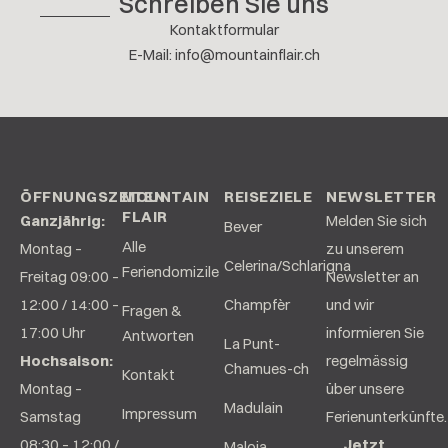
Schreiben Sie uns
Kontaktformular
E-Mail
:
info@mountainflair.ch
ÖFFNUNGSZEITEN
MOUNTAIN
REISEZIELE
NEWSLETTER
FLAIR
Ganzjährig:
Melden Sie sich
Bever
Alle
Montag –
zu unserem
Celerina/Schlarigna
Feriendomizile
Freitag 09:00 –
Newsletter an
12:00 / 14:00 –
Champfèr
und wir
Fragen &
17:00 Uhr
informieren Sie
Antworten
La Punt-
Hochsaison:
regelmässig
Chamues-ch
Kontakt
Montag –
über unsere
Madulain
Impressum
Samstag
Ferienunterkünfte.
08:30 – 12:00 /
Jetzt
Maloja