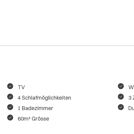
TV
W
4 Schlafmöglichkeiten
3 
1 Badezimmer
D
60m² Grösse