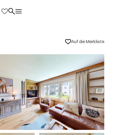
Auf die Merkliste
rtsinfos
is unbeatable — close to everything we
autifully renovated, with modern finishes
ean and very comfortable, making it easy to
gain and highly recommend it to anyone
.