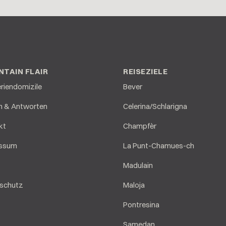
TAIN FLAIR
REISEZIELE
eriendomizile
Bever
n & Antworten
Celerina/Schlarigna
kt
Champfèr
essum
La Punt-Chamues-ch
Madulain
schutz
Maloja
Pontresina
Samedan