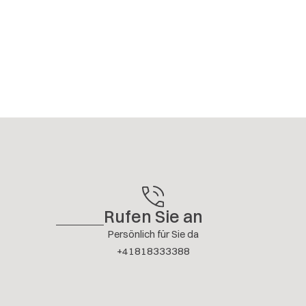
Rufen Sie an
Persönlich für Sie da
+41818333388