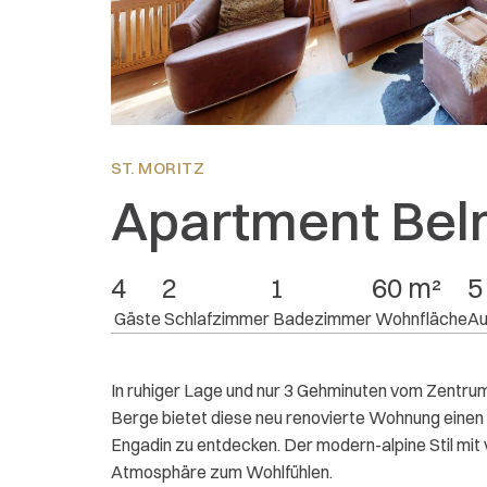
Lage:
5
Ausstattung:
5
Preis/Leistung:
5
ST. MORITZ
Apartment Bel
4
2
1
60 m²
5 
 Gäste
 Schlafzimmer
 Badezimmer
 Wohnfläche
Au
In ruhiger Lage und nur 3 Gehminuten vom Zentrum 
Berge bietet diese neu renovierte Wohnung einen 
Engadin zu entdecken. Der modern-alpine Stil mit vi
Atmosphäre zum Wohlfühlen.