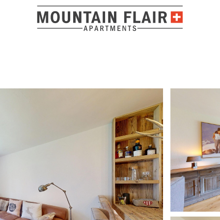
Lage und O
We had a wonderful stay at this apartment. The location 
needed, yet quiet and relaxing. The apartment has been be
and thoughtful details throughout. It was exceptionally cl
ADRESSE
feel at home right away. We would absolutely stay here a
looking for a stylish, well-located place to stay in St Moritz
Via Arona 22
7500 St. Moritz