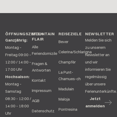
ÖFFNUNGSZEITEN
MOUNTAIN
REISEZIELE
NEWSLETTER
FLAIR
Ganzjährig:
Melden Sie sich
Bever
Alle
Montag –
zu unserem
Celerina/Schlarigna
Feriendomizile
Freitag 09:00 –
Newsletter an
12:00 / 14:00 –
Champfèr
und wir
Fragen &
17:00 Uhr
informieren Sie
Antworten
La Punt-
Hochsaison:
regelmässig
Chamues-ch
Kontakt
Montag –
über unsere
Madulain
Impressum
Samstag
Ferienunterkünfte.
08:30 – 12:00 /
Jetzt
Maloja
AGB
14:00 – 18:00
anmelden
Pontresina
Datenschutz
Uhr