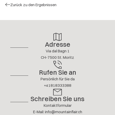
Zurück zu den Ergebnissen
dem Haus.
4.5 / 5
H. LANGE
FEBRUAR 2026
Antwort anzeigen
Adresse
Weitere Bewertungen
Via dal Bagn 1
CH-7500 St. Moritz
Rufen Sie an
Persönlich für Sie da
+41818333388
Schreiben Sie uns
Kontaktformular
E-Mail
:
info@mountainflair.ch