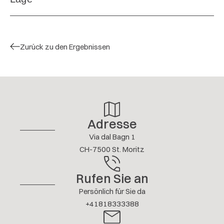
Wunderbarer Aufenthalt an toller Lage!
Herzlichen Dank!
5 / 5
U. KOCH
MÄRZ 2025
Zurück zu den Ergebnissen
Antwort anzeigen
Weitere Bewertungen
Adresse
Via dal Bagn 1
CH-7500 St. Moritz
Rufen Sie an
Persönlich für Sie da
+41818333388