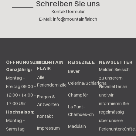
Schreiben Sie uns
Kontaktformular
E-Mail
:
info@mountainflair.ch
ÖFFNUNGSZEITEN
MOUNTAIN
REISEZIELE
NEWSLETTER
FLAIR
Ganzjährig:
Melden Sie sich
Bever
Alle
Montag –
zu unserem
Celerina/Schlarigna
Feriendomizile
Freitag 09:00 –
Newsletter an
12:00 / 14:00 –
Champfèr
und wir
Fragen &
17:00 Uhr
informieren Sie
Antworten
La Punt-
Hochsaison:
regelmässig
Chamues-ch
Kontakt
Montag –
über unsere
Madulain
Impressum
Samstag
Ferienunterkünfte.