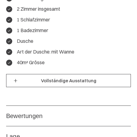
2 Zimmer insgesamt
1 Schlafzimmer
4.5 / 5
1 Badezimmer
Gesamtbewertung
Dusche
Art der Dusche: mit Wanne
27 Bewertungen
40m² Grösse
Gesamteindruck:
4.7
Vollständige Ausstattung
Lage:
4.9
Ausstattung:
5
Preis/Leistung:
4.2