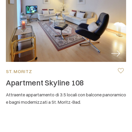
Next
ST. MORITZ
Apartment Skyline 108
Attraente appartamento di 3.5 locali con balcone panoramico
e bagni modernizzati a St. Moritz-Bad.
Rotary ISFR im Zeitraum: 13.03.2027 - 22.03.2027
6 Ospiti
2 Camera da letto
87 m²
4.7
/ 5