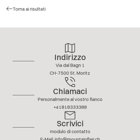
schön möbliert. Mitten im Dorf, daher am Morgen
Torna ai risultati
leider auch sehr laut.
4 / 5
S. CHRISTEN
AGOSTO 2026
Mostra risposta
Indirizzo
Altre recensioni
Via dal Bagn 1
CH-7500 St. Moritz
Chiamaci
Personalmente al vostro fianco
+41818333388
Scrivici
modulo di contatto
E-Mail
:
info@mountainflair.ch