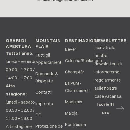
ORARI DI
MOUNTAIN
DESTINAZIONI
NEWSLETTER
APERTURA
FLAIR
Iscriviti alla
Bever
Tutto l’anno:
Tutti gli
nostra
Celerina/Schlarigna
lunedì – venerdì
Appartamenti
newsletter e ti
09:00 – 12:00 /
Champfèr
informeremo
Domande &
14:00 – 17:00
regolarmente
Risposte
La Punt-
Alta
sulle nostre
Chamues-ch
Contatti
stagione:
case vacanza.
Madulain
lunedì – sabato
Impronta
Iscriviti
08:30 – 12:00 /
ora
Maloja
CG
14:00 – 18:00
Pontresina
Protezione dei
Alta stagione: