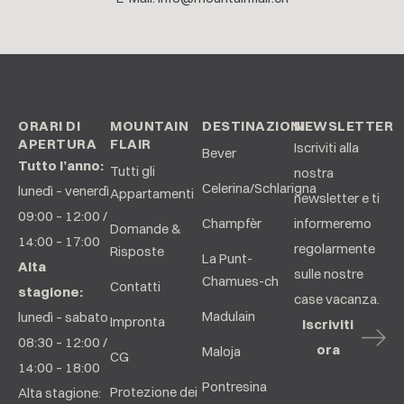
ORARI DI
MOUNTAIN
DESTINAZIONI
NEWSLETTER
APERTURA
FLAIR
Iscriviti alla
Bever
Tutto l’anno:
Tutti gli
nostra
Celerina/Schlarigna
lunedì – venerdì
Appartamenti
newsletter e ti
09:00 – 12:00 /
Champfèr
informeremo
Domande &
14:00 – 17:00
regolarmente
Risposte
La Punt-
Alta
sulle nostre
Chamues-ch
Contatti
stagione:
case vacanza.
Madulain
lunedì – sabato
Impronta
Iscriviti
08:30 – 12:00 /
ora
Maloja
CG
14:00 – 18:00
Pontresina
Protezione dei
Alta stagione: