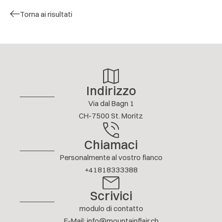
4.5 / 5
I. ENGLER
FEBBRAIO 2026
Torna ai risultati
Altre recensioni
Indirizzo
Via dal Bagn 1
CH-7500 St. Moritz
Chiamaci
Personalmente al vostro fianco
+41818333388
Scrivici
modulo di contatto
E-Mail
:
info@mountainflair.ch